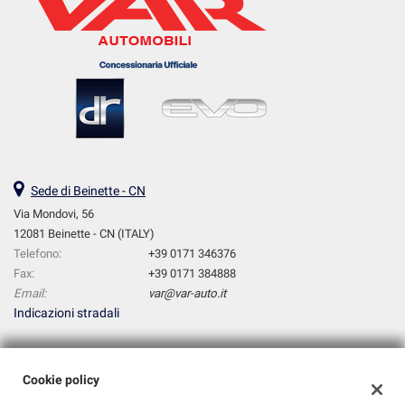
Sede di Beinette - CN
Via Mondovi, 56
12081 Beinette - CN (ITALY)
Telefono:
+39 0171 346376
Fax:
+39 0171 384888
Email:
var@var-auto.it
Indicazioni stradali
Dati fiscali:
Cookie policy
Var Srl