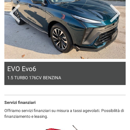
tta
ti
mpre
Cookie necessari
ilitato
Cookie delle preferenze
Cookie per il miglioramento dell'esperienza utente
EVO Evo6
Cookie analitici
1.5 TURBO 176CV BENZINA
Cookie di marketing
Servizi finanziari
Leggi
la
Offriamo servizi finanziari su misura a tassi agevolati. Possibilità di
cookie
finanziamento e leasing.
policy