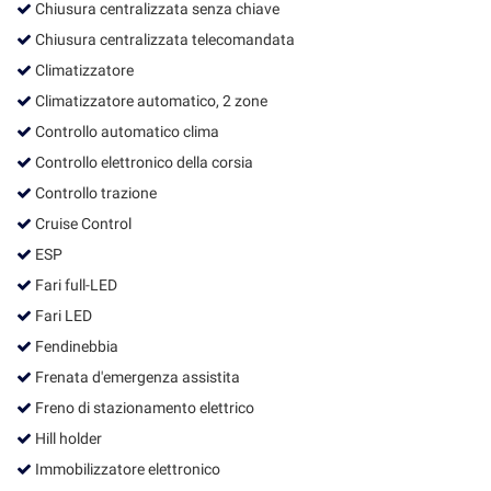
Chiusura centralizzata senza chiave
Salva
le
Chiusura centralizzata telecomandata
impostazioni
Climatizzatore
Climatizzatore automatico, 2 zone
Controllo automatico clima
Controllo elettronico della corsia
Controllo trazione
Cruise Control
ESP
Fari full-LED
Fari LED
Fendinebbia
Frenata d'emergenza assistita
Freno di stazionamento elettrico
Hill holder
Immobilizzatore elettronico