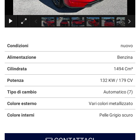
tracciamento
che
adottiamo
×
per
offrire
le
funzionalità
Condizioni
nuovo
e
svolgere
Alimentazione
Benzina
le
attività
Cilindrata
1494 Cm³
di
seguito
Potenza
132 KW / 179 CV
descritte.
Per
Tipo di cambio
Automatico (7)
ottenere
maggiori
Colore esterno
Vari colori metallizzato
informazioni
sull'utilità
Colore interni
Pelle Grigio scuro
e
sul
funzionamento
di