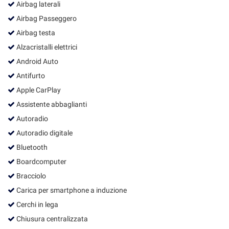
tta
Airbag laterali
ti
Airbag Passeggero
Airbag testa
mpre
Cookie necessari
Alzacristalli elettrici
ilitato
Android Auto
Antifurto
Cookie delle preferenze
Apple CarPlay
Cookie per il miglioramento dell'esperienza utente
Assistente abbaglianti
Autoradio
Cookie analitici
Autoradio digitale
Bluetooth
Cookie di marketing
Boardcomputer
Bracciolo
Leggi
Carica per smartphone a induzione
la
cookie
Cerchi in lega
policy
Chiusura centralizzata