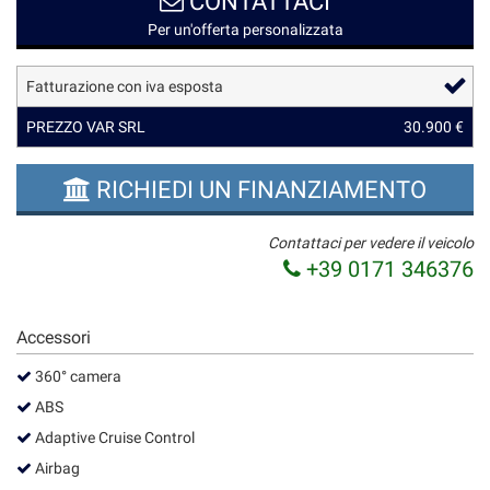
CONTATTACI
questi
Per un'offerta personalizzata
strumenti
di
Fatturazione con iva esposta
tracciamento
si
PREZZO VAR SRL
30.900 €
rimanda
alla
cookie
RICHIEDI UN FINANZIAMENTO
policy.
Puoi
rivedere
Contattaci per vedere il veicolo
e
+39 0171 346376
modificare
le
tue
Accessori
scelte
in
360° camera
qualsiasi
ABS
momento.
Adaptive Cruise Control
Airbag