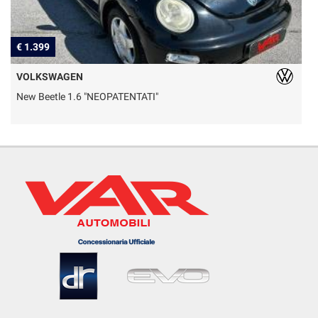
€ 1.399
€
VOLKSWAGEN
New Beetle 1.6 "NEOPATENTATI"
D