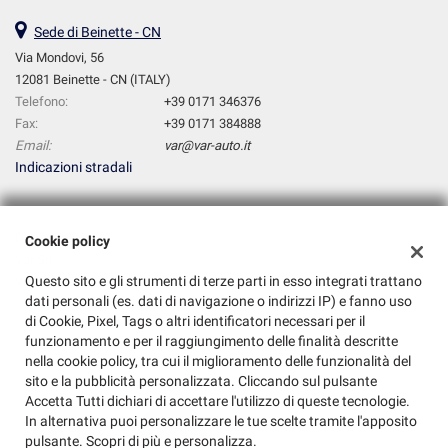
Sede di Beinette - CN
Via Mondovi, 56
12081 Beinette - CN (ITALY)
Telefono:
+39 0171 346376
Fax:
+39 0171 384888
Email:
var@var-auto.it
Indicazioni stradali
Dati fiscali:
Cookie policy
Var Srl
Questo sito e gli strumenti di terze parti in esso integrati trattano
Via Mondovi, 56, Beinette (CN)
dati personali (es. dati di navigazione o indirizzi IP) e fanno uso
C.F/P.IVA:
03273990048
di Cookie, Pixel, Tags o altri identificatori necessari per il
Registro delle imprese:
CN
funzionamento e per il raggiungimento delle finalità descritte
nella cookie policy, tra cui il miglioramento delle funzionalità del
sito e la pubblicità personalizzata. Cliccando sul pulsante
Accetta Tutti dichiari di accettare l'utilizzo di queste tecnologie.
In alternativa puoi personalizzare le tue scelte tramite l'apposito
pulsante. Scopri di più e personalizza.