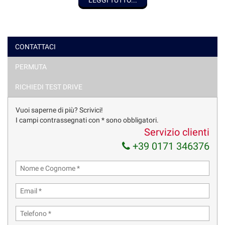
7 ANNI E PER L'INTERO IMPORTO. AQUISTO IN CONTANTI DEL TUO
USATO. VISITA IL N/S SITO www.var-auto.it
CONTATTACI
PERMUTA
RICHIEDI TEST DRIVE
Vuoi saperne di più? Scrivici!
I campi contrassegnati con * sono obbligatori.
Servizio clienti
+39 0171 346376