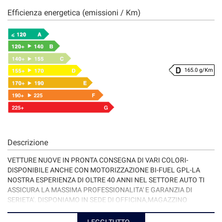
Efficienza energetica (emissioni / Km)
165.0 g/Km
Descrizione
VETTURE NUOVE IN PRONTA CONSEGNA DI VARI COLORI-
DISPONIBILE ANCHE CON MOTORIZZAZIONE BI-FUEL GPL-LA
NOSTRA ESPERIENZA DI OLTRE 40 ANNI NEL SETTORE AUTO TI
ASSICURA LA MASSIMA PROFESSIONALITA' E GARANZIA DI
SERIETA'. DISPONIAMO IN SEDE DI OFFICINA,MAGAZZINO
RICAMBI,CARROZZERIA E VETTURE SOSTITUTIVE. POSSIBILITA' DI
FINANZIAMENTO IN SEDE A TASSI AGEVOLATI DI DURATA FINO A
LEGGI TUTTO...