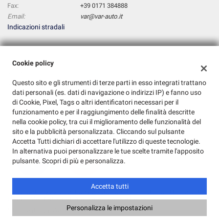
Fax:
+39 0171 384888
Email:
var@var-auto.it
Indicazioni stradali
Dati fiscali:
Cookie policy
Var Srl
Questo sito e gli strumenti di terze parti in esso integrati trattano
Via Mondovi, 56, Beinette (CN)
dati personali (es. dati di navigazione o indirizzi IP) e fanno uso
C.F/P.IVA:
03273990048
di Cookie, Pixel, Tags o altri identificatori necessari per il
Registro delle imprese:
CN
funzionamento e per il raggiungimento delle finalità descritte
nella cookie policy, tra cui il miglioramento delle funzionalità del
sito e la pubblicità personalizzata. Cliccando sul pulsante
Accetta Tutti dichiari di accettare l'utilizzo di queste tecnologie.
In alternativa puoi personalizzare le tue scelte tramite l'apposito
pulsante. Scopri di più e personalizza.
Accetta tutti
Copyright © 2026 GestionaleAuto.com S.r.l., Tutti i diritti riservati -
Leggi l'informativa sulla privacy
-
Cookie Policy
Personalizza le impostazioni
Sito creato da:
GestionaleAuto.com