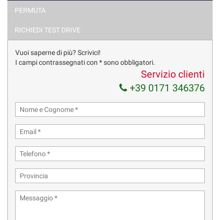
VETTURE SOSTITUTIVE. POSSIBILITA' DI FINANZIAMENTO IN SEDE
PERMUTA
A TASSI AGEVOLATI DI DURATA FINO A 7 ANNI E PER L'INTERO
IMPORTO. AQUISTO IN CONTANTI DEL TUO USATO. VISITA IL N/S
RICHIEDI TEST DRIVE
SITO www.var-auto.it
Vuoi saperne di più? Scrivici!
I campi contrassegnati con * sono obbligatori.
Servizio clienti
+39 0171 346376