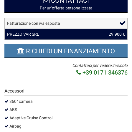
CONTATTACI
questi
Per un'offerta personalizzata
strumenti
di
Fatturazione con iva esposta
tracciamento
si
PREZZO VAR SRL
29.900 €
rimanda
alla
cookie
RICHIEDI UN FINANZIAMENTO
policy.
Puoi
rivedere
Contattaci per vedere il veicolo
e
+39 0171 346376
modificare
le
tue
Accessori
scelte
in
360° camera
qualsiasi
ABS
momento.
Adaptive Cruise Control
Airbag