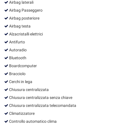
tta
Airbag laterali
ti
Airbag Passeggero
Airbag posteriore
mpre
Cookie necessari
Airbag testa
ilitato
Alzacristalli elettrici
Antifurto
Cookie delle preferenze
Autoradio
Cookie per il miglioramento dell'esperienza utente
Bluetooth
Boardcomputer
Cookie analitici
Bracciolo
Cerchi in lega
Cookie di marketing
Chiusura centralizzata
Chiusura centralizzata senza chiave
Leggi
Chiusura centralizzata telecomandata
la
cookie
Climatizzatore
policy
Controllo automatico clima