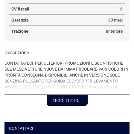
CV fiscali
16
Garanzia
60 mesi
Trazione
anteriore
Descrizione
CONTATTATECI PER ULTERIORI PROMOZIONI E SCONTISTICHE
DEL MESE-VETTURE NUOVE DA IMMATRICOLARE-VARI COLORI IN
PRONTA CONSEGNA-DISPONIBILI ANCHE IN VERSIONE SOLO
BENZINA-PULSANTE PER GUIDA ECO/SPORT-RILEVAMENTO
ANGOLO CIECO NEGLI SPECCHI RETROVISORI-ASSISTENZA
CAMBIO CORSIA-FRENATA D'EMERGENZA-AVVISO COLLISIONE
ANTERIORE-CRUISE CONTROL ADATTIVO-CONTROLLO
LEGGI TUTTO...
SUPERAMENTO CORSIA-VERNICE METALLIZZATA DI SERIE-
CAMBIO AUTOMATICO 7 RAPPORTI-LA NOSTRA ESPERIENZA DI
OLTRE 40 ANNI NEL SETTORE AUTO TI ASSICURA LA MASSIMA
PROFESSIONALITA' E GARANZIA DI SERIETA'. DISPONIAMO IN
CONTATTACI
SEDE DI OFFICINA,MAGAZZINO RICAMBI,CARROZZERIA E