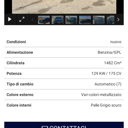
tracciamento
che
adottiamo
×
per
offrire
le
funzionalità
Condizioni
nuovo
e
svolgere
Alimentazione
Benzina/GPL
le
attività
Cilindrata
1482 Cm³
di
seguito
Potenza
129 KW / 175 CV
descritte.
Per
Tipo di cambio
Automatico (7)
ottenere
maggiori
Colore esterno
Vari colori metallizzato
informazioni
sull'utilità
Colore interni
Pelle Grigio scuro
e
sul
funzionamento
di