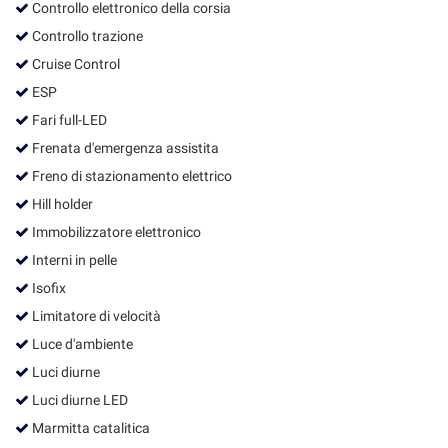
Controllo elettronico della corsia
Salva
le
Controllo trazione
impostazioni
Cruise Control
ESP
Fari full-LED
Frenata d'emergenza assistita
Freno di stazionamento elettrico
Hill holder
Immobilizzatore elettronico
Interni in pelle
Isofix
Limitatore di velocità
Luce d'ambiente
Luci diurne
Luci diurne LED
Marmitta catalitica