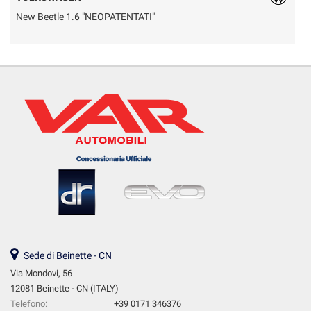
New Beetle 1.6 "NEOPATENTATI"
D
Sede di Beinette - CN
Via Mondovi, 56
12081 Beinette - CN (ITALY)
Telefono:
+39 0171 346376