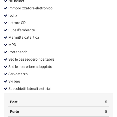
Hill holder
Salva
Immobilizzatore elettronico
le
impostazioni
Isofix
Lettore CD
Luce d'ambiente
Marmitta catalitica
MP3
Portapacchi
Sedile passeggero ribaltabile
Sedile posteriore sdoppiato
Servosterzo
Ski bag
Specchietti laterali elettrici
Posti
5
Porte
5