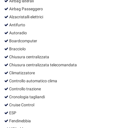
Airbag laterali
tta
ti
Airbag Passeggero
Alzacristalli elettrici
Antifurto
mpre
Cookie necessari
ilitato
Autoradio
Boardcomputer
Cookie delle preferenze
Bracciolo
Cookie per il miglioramento dell'esperienza utente
Chiusura centralizzata
Chiusura centralizzata telecomandata
Cookie analitici
Climatizzatore
Controllo automatico clima
Cookie di marketing
Controllo trazione
Cronologia tagliandi
Leggi
Cruise Control
la
ESP
cookie
policy
Fendinebbia