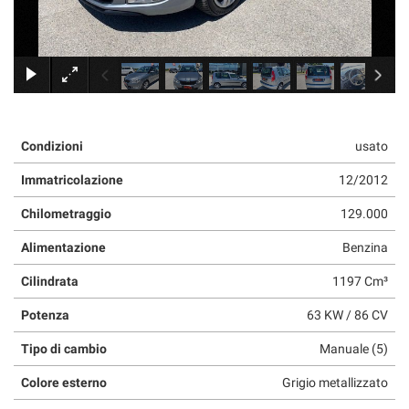
tracciamento
che
adottiamo
per
×
offrire
le
funzionalità
e
Condizioni
usato
svolgere
le
Immatricolazione
12/2012
attività
di
Chilometraggio
129.000
seguito
descritte.
Alimentazione
Benzina
Per
ottenere
Cilindrata
1197 Cm³
maggiori
Potenza
63 KW / 86 CV
informazioni
sull'utilità
Tipo di cambio
Manuale (5)
e
sul
Colore esterno
Grigio metallizzato
funzionamento
di