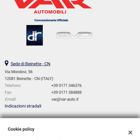
Sede di Beinette - CN
Via Mondovi, 56
12081 Beinette - CN (ITALY)
Telefono:
+39 0171 346376
Fax:
+39 0171 384888
Email:
var@var-auto.it
Indicazioni stradali
Dati fiscali:
Cookie policy
Var Srl