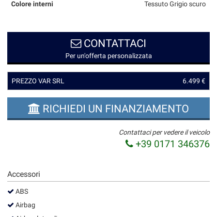
Colore interni
Tessuto Grigio scuro
questi
strumenti
di
tracciamento
CONTATTACI
si
Per un'offerta personalizzata
rimanda
alla
cookie
PREZZO VAR SRL
6.499 €
policy.
Puoi
rivedere
RICHIEDI UN FINANZIAMENTO
e
modificare
Contattaci per vedere il veicolo
le
+39 0171 346376
tue
scelte
in
Accessori
qualsiasi
momento.
ABS
Airbag