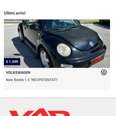
Ultimi arrivi
€ 1.399
€
VOLKSWAGEN
New Beetle 1.6 "NEOPATENTATI"
D