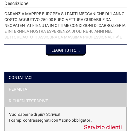
Descrizione
GARANZIA MAPFRE EUROPEA SU PARTI MECCANICHE DI 1 ANNO
COSTO AGGIUTIVO 250,00 EURO-VETTURA GUIDABILE DA
NEOPATENTATI-TENUTA IN OTTIME CONDIZIONI DI CARROZZERIA
E INTERNI-LA NOSTRA ESPERIENZA DI OLTRE 40 ANNI NEL
SETTORE AUTO TI ASSICURA LA MASSIMA PROFESSIONALITA' E
GARANZIA DI SERIETA'. DISPONIAMO IN SEDE DI
OFFICINA,MAGAZZINO RICAMBI,CARROZZERIA E VETTURE
LEGGI TUTTO...
SOSTITUTIVE. POSSIBILITA' DI FINANZIAMENTO IN SEDE A TASSI
AGEVOLATI DI DURATA FINO A 7 ANNI E PER L'INTERO IMPORTO.
AQUISTO IN CONTANTI DEL TUO USATO. VISITA IL N/S SITO
www.var-auto.it
CONTATTACI
PERMUTA
RICHIEDI TEST DRIVE
Vuoi saperne di più? Scrivici!
I campi contrassegnati con * sono obbligatori.
Servizio clienti