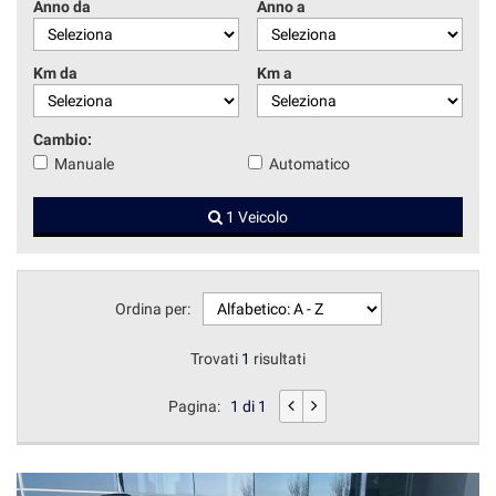
Anno da
Anno a
tracciamento
che
adottiamo
Km da
Km a
per
offrire
le
Cambio:
funzionalità
e
Manuale
Automatico
svolgere
le
1 Veicolo
attività
di
seguito
descritte.
Ordina per:
Per
ottenere
Trovati
1
risultati
maggiori
informazioni
sull'utilità
Pagina:
1 di 1
e
sul
funzionamento
di