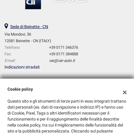
Salva
le
impostazioni
Sede di Beinette - CN
Via Mondovi, 56
12081 Beinette - CN (ITALY)
Telefono:
+39 0171 346376
Fax:
+39 0171 384888
Email:
var@var-auto.it
Indicazioni stradali
Dati fiscali:
Cookie policy
Var Srl
Questo sito e gli strumenti di terze parti in esso integrati trattano
Via Mondovi, 56, Beinette (CN)
dati personali (es. dati di navigazione o indirizzi IP) e fanno uso
C.F/P.IVA:
03273990048
di Cookie, Pixel, Tags o altri identificatori necessari per il
Registro delle imprese:
CN
funzionamento e per il raggiungimento delle finalità descritte
nella cookie policy, tra cui il miglioramento delle funzionalità del
sito e la pubblicità personalizzata. Cliccando sul pulsante